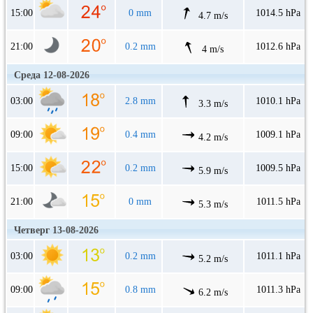
15:00
0 mm
1014.5 hPa
4.7 m/s
21:00
0.2 mm
1012.6 hPa
4 m/s
Среда 12-08-2026
03:00
2.8 mm
1010.1 hPa
3.3 m/s
09:00
0.4 mm
1009.1 hPa
4.2 m/s
15:00
0.2 mm
1009.5 hPa
5.9 m/s
21:00
0 mm
1011.5 hPa
5.3 m/s
Четверг 13-08-2026
03:00
0.2 mm
1011.1 hPa
5.2 m/s
09:00
0.8 mm
1011.3 hPa
6.2 m/s