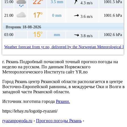
15:00
3.5 mm
1001.5 hPa
4.3 m/s
21:00
0 mm
1001.6 hPa
3.6 m/s
Вторник 18-08-2026
03:00
mm
1002.6 hPa
3.8 m/s
Weather forecast from yr.no, delivered by the Norwegian Meteorological In
г. Рязань Подробный почасовой точный прогноз погоды на
неделю на русском. По данным Норвежского
Метеорологического Института сайт YR.no
Город Рязань центр Рязанской области располагается в центре
Восточно-Европейской равнины, в междуречье Оки и Волги в
западной части Рязанской области.
Источник логотипа города
Рязани.
https://lehay.ru/logotip-ryazani/
ryazanpogoda.ru
›
Прогноз погоды Рязань
›