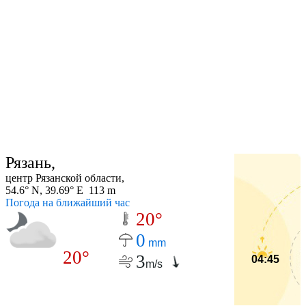
Рязань,
центр Рязанской области,
54.6° N, 39.69° E 113 m
Погода на ближайший час
20°
0
mm
20°
3
04:45
m/s