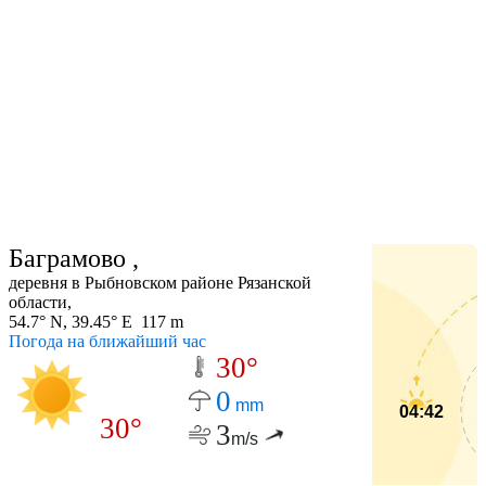
Баграмово ,
деревня в Рыбновском районе Рязанской
области,
54.7° N, 39.45° E 117 m
Погода на ближайший час
30°
0
mm
04:42
30°
3
m/s