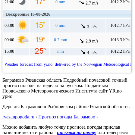
21:00
0 mm
1012.2 hPa
2.7 m/s
Воскресенье 16-08-2026
03:00
0 mm
1012.7 hPa
3 m/s
09:00
0.2 mm
1013.3 hPa
2.9 m/s
15:00
mm
1012.2 hPa
4 m/s
Weather forecast from yr.no, delivered by the Norwegian Meteorological In
Баграмово Рязанская область Подробный почасовой точный
прогноз погоды на неделю на русском. По данным
Норвежского Метеорологического Института сайт YR.no
урно
Деревня Баграмово в Рыбновском районе Рязанской области .
ryazanpogoda.ru
›
Прогноз погоды Баграмово
›
Можно добавить любую точку прогноза погоды прислав
название места и района
письмом на почту
или телеграмм