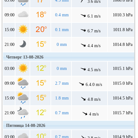
03:00
4.5 mm
1008.6 hPa
3.6 m/s
09:00
0.4 mm
1010.3 hPa
6.1 m/s
15:00
0.1 mm
1011.8 hPa
6.7 m/s
21:00
0 mm
1014.8 hPa
4.4 m/s
Четверг 13-08-2026
03:00
0 mm
1015.1 hPa
4.5 m/s
09:00
2.7 mm
1015.0 hPa
6.4.0 m/s
15:00
1.8 mm
1014.5 hPa
4.8 m/s
21:00
0.7 mm
1015.7 hPa
4 m/s
Пятница 14-08-2026
03:00
0.7 mm
1014.9 hPa