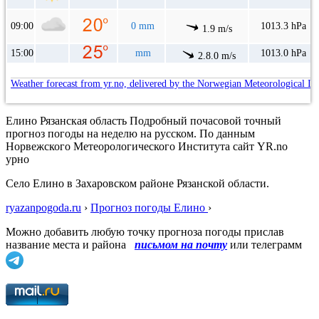
09:00
0 mm
1013.3 hPa
1.9 m/s
15:00
mm
1013.0 hPa
2.8.0 m/s
Weather forecast from yr.no, delivered by the Norwegian Meteorological In
Елино Рязанская область Подробный почасовой точный
прогноз погоды на неделю на русском. По данным
Норвежского Метеорологического Института сайт YR.no
урно
Село Елино в Захаровском районе Рязанской области.
ryazanpogoda.ru
›
Прогноз погоды Елино
›
Можно добавить любую точку прогноза погоды прислав
название места и района
письмом на почту
или телеграмм