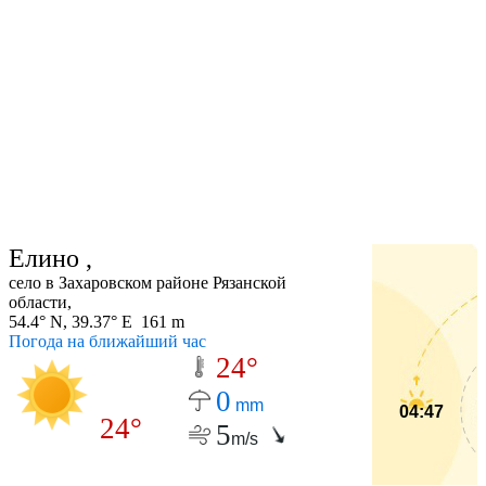
Елино ,
село в Захаровском районе Рязанской
области,
54.4° N, 39.37° E 161 m
Погода на ближайший час
24°
0
mm
04:47
24°
5
m/s