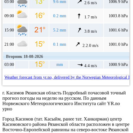
03:00
9.6 mm
1006.9 hPa
2.6 m/s
09:00
0.2 mm
1003.8 hPa
1.7 m/s
15:00
5.2 mm
1001.6 hPa
3.8 m/s
21:00
0.1 mm
1001.0 hPa
2.2.0 m/s
Вторник 18-08-2026
03:00
mm
1000.9 hPa
4.4 m/s
Weather forecast from yr.no, delivered by the Norwegian Meteorological In
г. Касимов Рязанская область Подробный почасовой точный
прогноз погоды на неделю на русском. По данным
Норвежского Метеорологического Института сайт YR.no
урно
Город Касимов (тат. Касыйм, ранее тат. Ханкирмән) центр
Касимовского района Рязанской области расположен в центре
Восточно-Европейской равнины на северо-востоке Рязанской