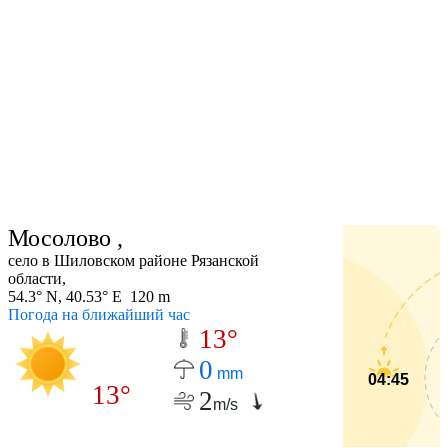
Мосолово ,
cело в Шиловском районе Рязанской
области,
54.3° N, 40.53° E 120 m
Погода на ближайший час
13°
0
mm
04:45
13°
2
m/s