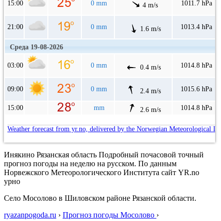
15:00
0 mm
1011.7 hPa
4 m/s
21:00
0 mm
1013.4 hPa
1.6 m/s
Среда 19-08-2026
03:00
0 mm
1014.8 hPa
0.4 m/s
09:00
0 mm
1015.6 hPa
2.4 m/s
15:00
mm
1014.8 hPa
2.6 m/s
Weather forecast from yr.no, delivered by the Norwegian Meteorological In
Инякино Рязанская область Подробный почасовой точный
прогноз погоды на неделю на русском. По данным
Норвежского Метеорологического Института сайт YR.no
урно
Село Мосолово в Шиловском районе Рязанской области.
ryazanpogoda.ru
›
Прогноз погоды Мосолово
›