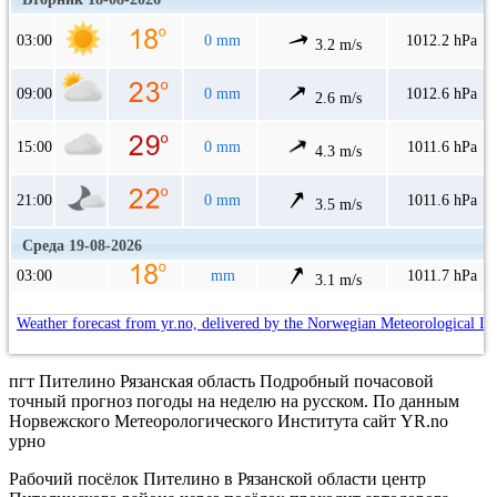
03:00
0 mm
1012.2 hPa
3.2 m/s
09:00
0 mm
1012.6 hPa
2.6 m/s
15:00
0 mm
1011.6 hPa
4.3 m/s
21:00
0 mm
1011.6 hPa
3.5 m/s
Среда 19-08-2026
03:00
mm
1011.7 hPa
3.1 m/s
Weather forecast from yr.no, delivered by the Norwegian Meteorological In
пгт Пителино Рязанская область Подробный почасовой
точный прогноз погоды на неделю на русском. По данным
Норвежского Метеорологического Института сайт YR.no
урно
Рабочий посёлок Пителино в Рязанской области центр