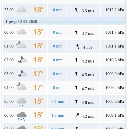
23:00
0 mm
1012.2 hPa
3.5 m/s
Среда 12-08-2026
00:00
0 mm
1011.7 hPa
3.7 m/s
01:00
0 mm
1011.1 hPa
4 m/s
02:00
0 mm
1010.6 hPa
4.2 m/s
03:00
0 mm
1009.9 hPa
4.5 m/s
04:00
0 mm
1009.2 hPa
4.7 m/s
05:00
0.1 mm
1008.6 hPa
4.8 m/s
06:00
1.1 mm
1009.1 hPa
4.2 m/s