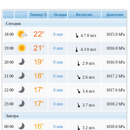
Темпер.°C
Осадки
Ветер м/с
Давление
Сегодня
18:00
0 mm
1015.0 hPa
4.7.0 m/s
19:00
0 mm
1016.0 hPa
4.3.0 m/s
20:00
0 mm
1016.9 hPa
2.9 m/s
21:00
0 mm
1017.2 hPa
2.6 m/s
22:00
0 mm
1017.6 hPa
3.4 m/s
23:00
0 mm
1018.2 hPa
3.7 m/s
Завтра
00:00
0 mm
1018.6 hPa
3.2 m/s