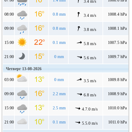
07:00
1.4 mm
1008.6 hPa
3.4 m/s
08:00
0.8 mm
1008.4 hPa
3.4 m/s
09:00
0.8 mm
1008.1 hPa
3.8 m/s
15:00
0.1 mm
1007.5 hPa
5.8 m/s
21:00
0 mm
1009.7 hPa
5.6 m/s
Четверг 13-08-2026
03:00
0 mm
1009.8 hPa
3.5 m/s
09:00
2.2 mm
1008.9 hPa
6.8 m/s
15:00
2.5 mm
1010.0 hPa
4.7.0 m/s
21:00
0.1 mm
1011.0 hPa
5.5.0 m/s