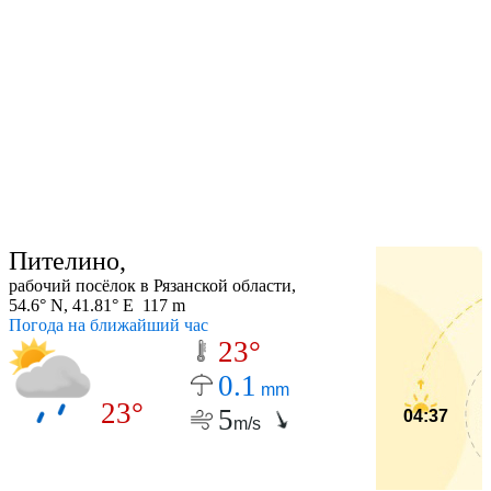
Пителино,
рабочий посёлок в Рязанской области,
54.6° N, 41.81° E 117 m
Погода на ближайший час
23°
0.1
mm
23°
5
04:37
m/s